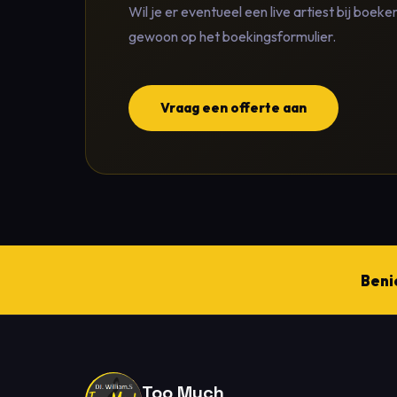
Wil je er eventueel een live artiest bij boek
gewoon op het boekingsformulier.
Vraag een offerte aan
Beni
Too Much