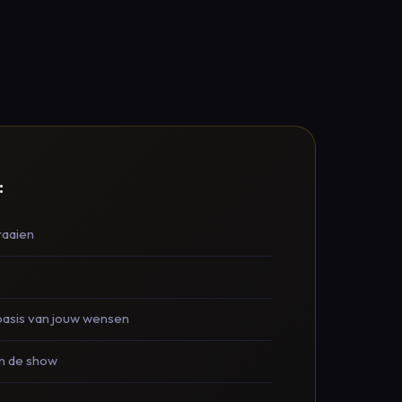
:
raaien
basis van jouw wensen
n de show