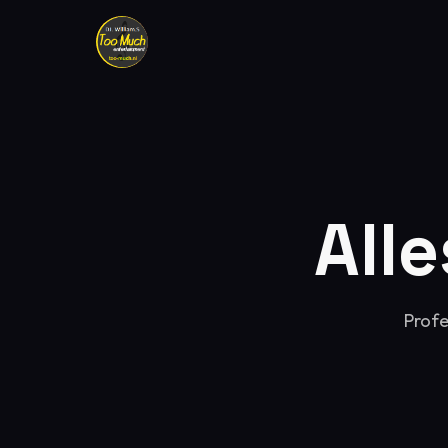
All
Profe