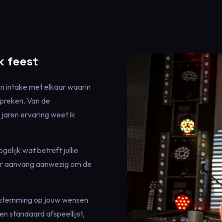
k feest
een intake met elkaar waarin
spreken. Van de
 jaren ervaring weet ik
gelijk wat betreft jullie
oor aanvang aanwezig om de
 afstemming op jouw wensen
en standaard afspeellijst,