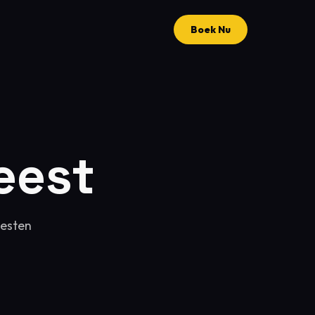
Boek Nu
eest
eesten